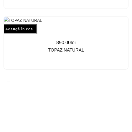
Adaugă în coș
890.00
lei
TOPAZ NATURAL
Confidentialitate
Termeni si Coditii
Livrare si retur
Cookies