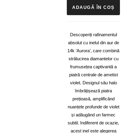
ADAUGĂ ÎN COȘ
Descoperiți rafinamentul
absolut cu inelul din aur de
14k ‘Aurora’, care combină
strălucirea diamantelor cu
frumusețea captivantă a
piatră centrale de ametist
violet. Designul său halo
îmbrățișează piatra
prețioasă, amplificând
nuanțele profunde de violet
și adăugând un farmec
subtil. Indiferent de ocazie,
acest inel este alegerea