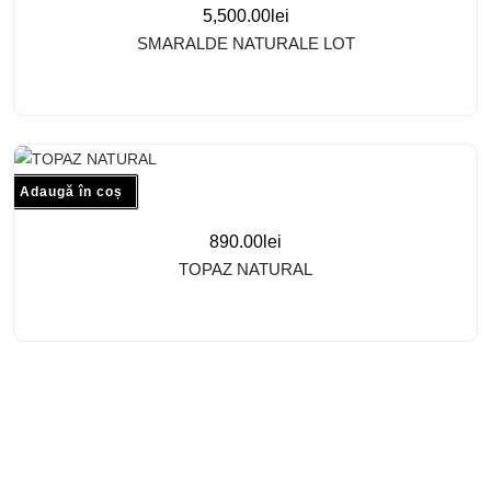
5,500.00
lei
SMARALDE NATURALE LOT
Adaugă în coș
890.00
lei
TOPAZ NATURAL
Confidentialitate
Termeni si Coditii
Livrare si retur